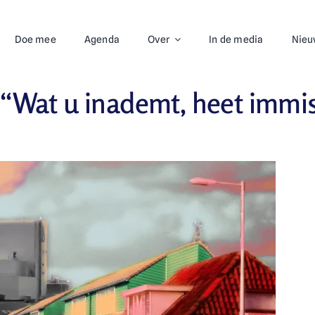
Doe mee
Agenda
Over
In de media
Nieu
 “Wat u inademt, heet immi