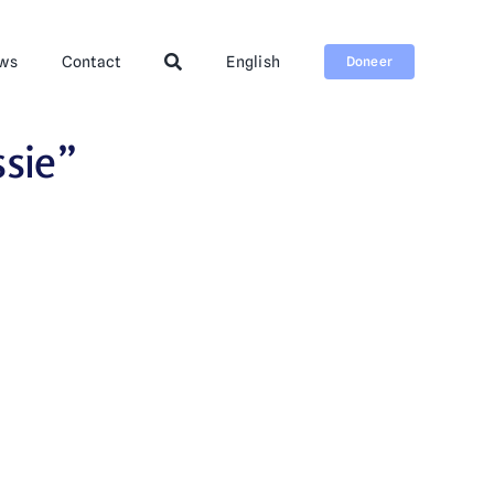
ws
Contact
English
Doneer
ssie”