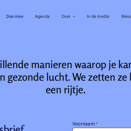
Doe mee
Agenda
Over
In de media
Nieu
chillende manieren waarop je ka
n gezonde lucht. We zetten ze h
een rijtje.
Voornaam
*
sbrief