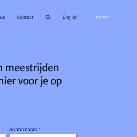
ws
Contact
English
Doneer
n meestrijden
ier voor je op
Achternaam
*