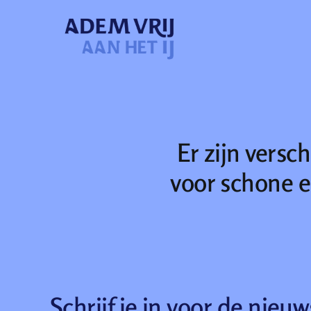
Skip
to
content
Er zijn vers
voor schone e
Schrijf je in voor de nieuw