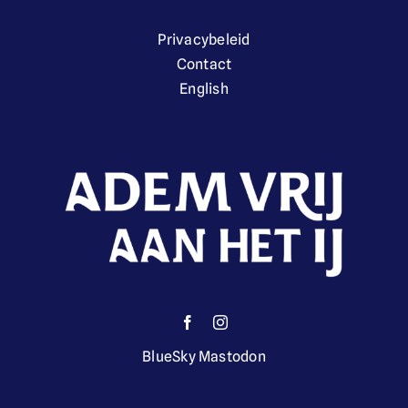
Privacybeleid
English
Contact
English
Doneer
BlueSky
Mastodon