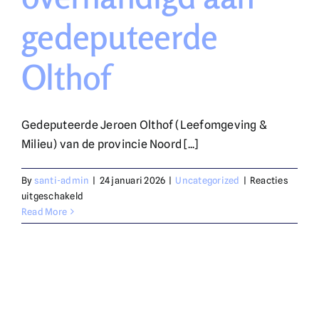
gedeputeerde
English
Olthof
Doneer
Gedeputeerde Jeroen Olthof (Leefomgeving &
Milieu) van de provincie Noord [...]
By
santi-admin
|
24 januari 2026
|
Uncategorized
|
Reacties
voor
uitgeschakeld
Nieuwjaarswensen
Read More
voor
schone
lucht
overhandigd
aan
gedeputeerde