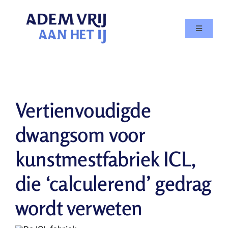
Skip
to
Toggle
content
Navigatio
Doe mee
Agenda
Vertienvoudigde
Over
dwangsom voor
kunstmestfabriek ICL,
In de media
die ‘calculerend’ gedrag
Nieuws
wordt verweten
Contact