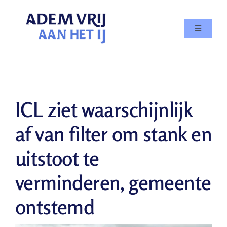
Skip
to
Toggle
content
Navigatio
Doe mee
Agenda
ICL ziet waarschijnlijk
Over
af van filter om stank en
uitstoot te
In de media
verminderen, gemeente
Nieuws
ontstemd
Contact