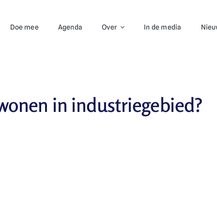
Doe mee
Agenda
Over
In de media
Nieu
wonen in industriegebied?