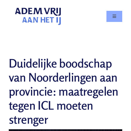
Skip
to
Toggle
content
Navigatio
Doe mee
Agenda
Duidelijke boodschap
Over
van Noorderlingen aan
provincie: maatregelen
In de media
tegen ICL moeten
Nieuws
strenger
Contact