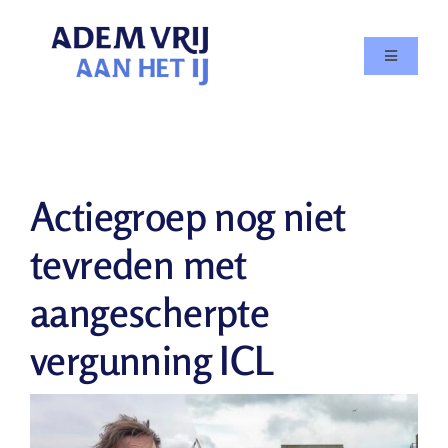
Skip
to
Toggle
content
Navigatio
Doe mee
Agenda
Actiegroep nog niet
Over
tevreden met
aangescherpte
In de media
vergunning ICL
Nieuws
Contact