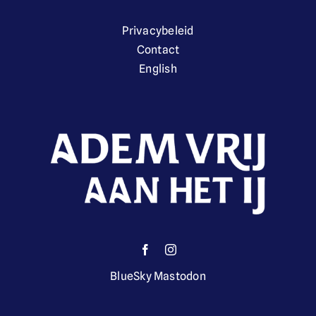
Privacybeleid
English
Contact
English
Doneer
BlueSky
Mastodon