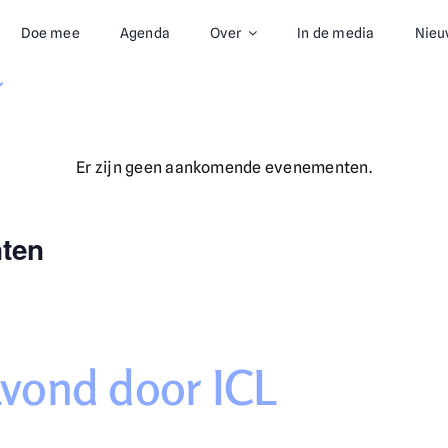
Doe mee
Agenda
Over
In de media
Nieu
Er zijn geen aankomende evenementen.
nten
avond door ICL