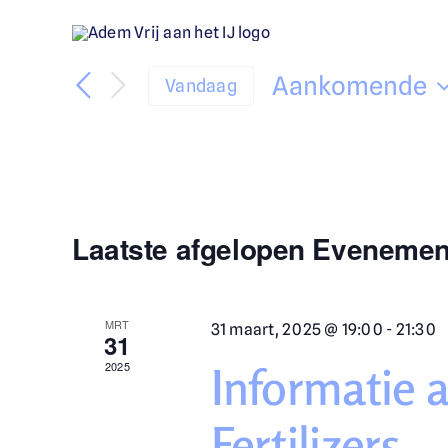
Skip
to
content
Aankomende
Vandaag
Selecteer
een
datum.
Laatste afgelopen Eveneme
MRT
31 maart, 2025 @ 19:00
-
21:30
31
2025
Informatie 
Fertilizers