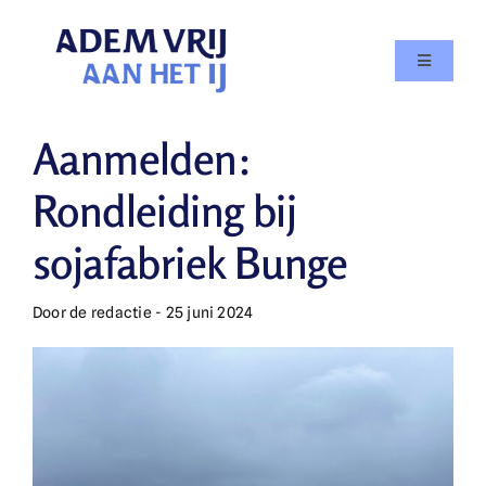
Skip
to
Toggle
content
Navigatio
Doe mee
Aanmelden:
Agenda
Rondleiding bij
sojafabriek Bunge
Over
Door de redactie - 25 juni 2024
In de media
Nieuws
Contact